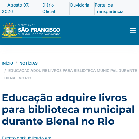
Agosto 07,
Diário
Ouvidoria
Portal de
2026
Oficial
Transparência
INÍCIO
NOTÍCIAS
EDUCAÇÃO ADQUIRE LIVROS PARA BIBLIOTECA MUNICIPAL DURANTE
BIENAL NO RIO
Educação adquire livros
para biblioteca municipal
durante Bienal no Rio
Escrito por
Publicado em