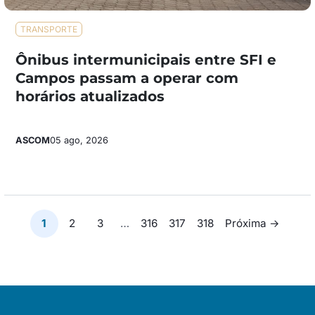
TRANSPORTE
Ônibus intermunicipais entre SFI e
Campos passam a operar com
horários atualizados
ASCOM
05 ago, 2026
Paginação
1
2
3
…
316
317
318
Próxima →
de
posts