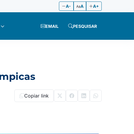
A-
A
A+
EMAIL
PESQUISAR
ímpicas
Copiar link