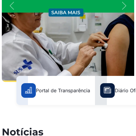
Anterior
Próx
Portal de Transparência
Diário Ofi
Notícias