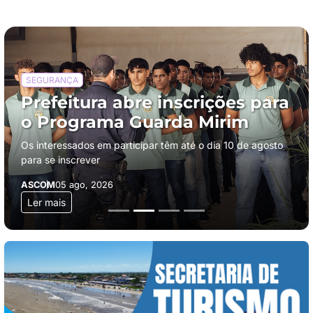
TRANSPORTE
Ônibus intermunicipais entre
SFI e Campos passam a operar
com horários atualizados
Cronograma foi modificado e os passageiros podem
registrar denúncias em caso de atrasos ou
descumprimento das viagens
ASCOM
05 ago, 2026
Ler mais