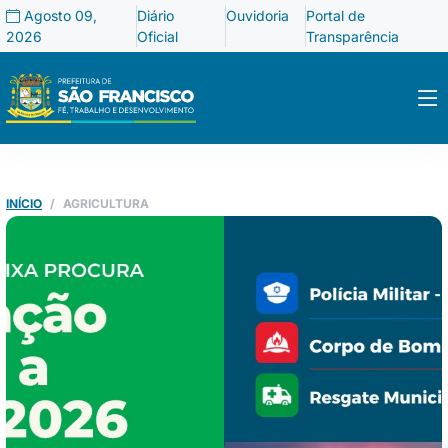
Agosto 09,
Diário
Ouvidoria
Portal de
2026
Oficial
Transparência
INÍCIO
AGRICULTURA