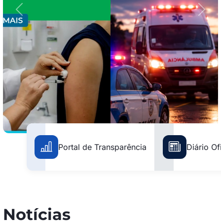
Anterior
Próx
Portal de Transparência
Diário Ofi
Notícias