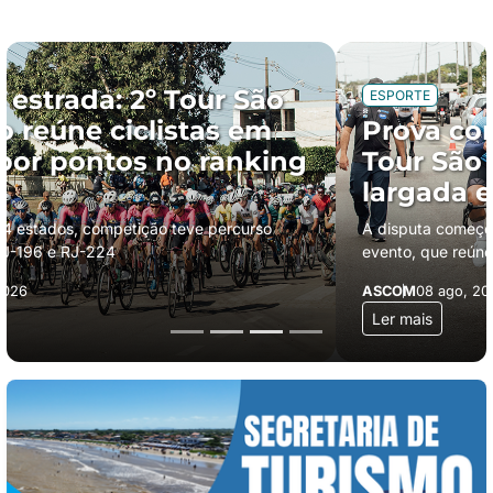
ESPORTE
Prova contrarrelógio abre 2º
Tour São Francisco com
largada em Buena
A disputa começou às 7h30 e abriu a programação do
evento, que reúne 190 ciclistas de todo o país
ASCOM
08 ago, 2026
Ler mais