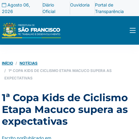
Agosto 06,
Diário
Ouvidoria
Portal de
2026
Oficial
Transparência
INÍCIO
NOTÍCIAS
1ª COPA KIDS DE CICLISMO ETAPA MACUCO SUPERA AS
EXPECTATIVAS
1ª Copa Kids de Ciclismo
Etapa Macuco supera as
expectativas
Escrito por
Publicado em