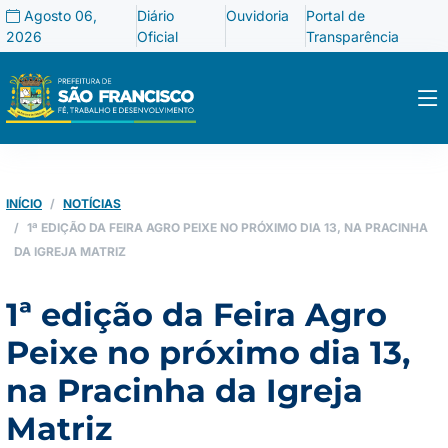
Agosto 06,
Diário
Ouvidoria
Portal de
2026
Oficial
Transparência
INÍCIO
NOTÍCIAS
1ª EDIÇÃO DA FEIRA AGRO PEIXE NO PRÓXIMO DIA 13, NA PRACINHA
DA IGREJA MATRIZ
1ª edição da Feira Agro
Peixe no próximo dia 13,
na Pracinha da Igreja
Matriz