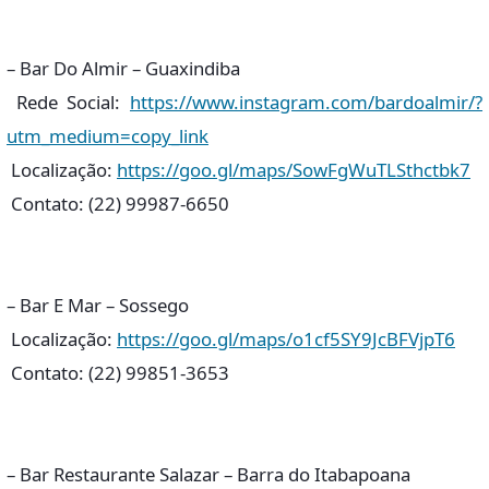
– Bar Do Almir – Guaxindiba
Rede Social:
https://www.instagram.com/bardoalmir/?
utm_medium=copy_link
Localização:
https://goo.gl/maps/SowFgWuTLSthctbk7
Contato: (22) 99987-6650
– Bar E Mar – Sossego
Localização:
https://goo.gl/maps/o1cf5SY9JcBFVjpT6
Contato: (22) 99851-3653
– Bar Restaurante Salazar – Barra do Itabapoana