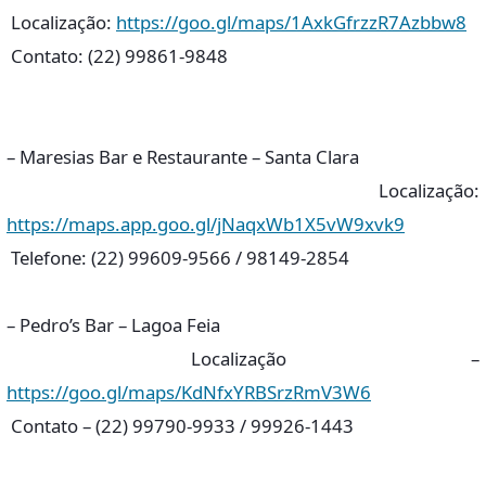
Localização:
https://goo.gl/maps/1AxkGfrzzR7Azbbw8
Contato: (22) 99861-9848
– Maresias Bar e Restaurante – Santa Clara
Localização:
https://maps.app.goo.gl/jNaqxWb1X5vW9xvk9
Telefone: (22) 99609-9566 / 98149-2854
– Pedro’s Bar – Lagoa Feia
Localização –
https://goo.gl/maps/KdNfxYRBSrzRmV3W6
Contato – (22) 99790-9933 / 99926-1443