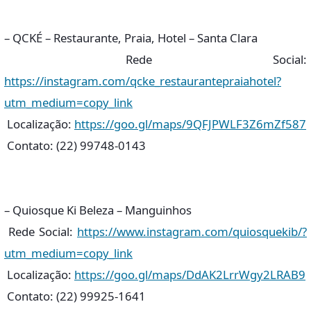
– QCKÉ – Restaurante, Praia, Hotel – Santa Clara
Rede Social:
https://instagram.com/qcke_restaurantepraiahotel?
utm_medium=copy_link
Localização:
https://goo.gl/maps/9QFJPWLF3Z6mZf587
Contato: (22) 99748-0143
– Quiosque Ki Beleza – Manguinhos
Rede Social:
https://www.instagram.com/quiosquekib/?
utm_medium=copy_link
Localização:
https://goo.gl/maps/DdAK2LrrWgy2LRAB9
Contato: (22) 99925-1641