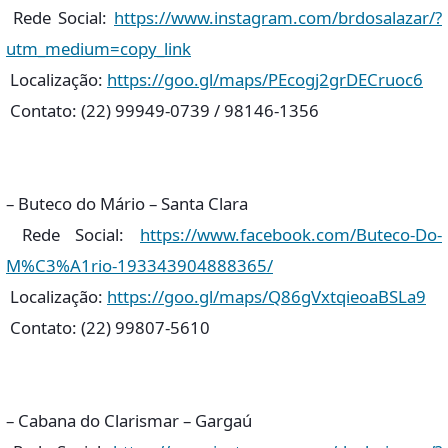
Rede Social:
https://www.instagram.com/brdosalazar/?
utm_medium=copy_link
Localização:
https://goo.gl/maps/PEcogj2grDECruoc6
Contato: (22) 99949-0739 / 98146-1356
– Buteco do Mário – Santa Clara
Rede Social:
https://www.facebook.com/Buteco-Do-
M%C3%A1rio-193343904888365/
Localização:
https://goo.gl/maps/Q86gVxtqieoaBSLa9
Contato: (22) 99807-5610
– Cabana do Clarismar – Gargaú