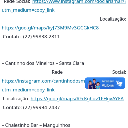
Rede Social:
https://www.instagram.com/doclarismar/?
utm_medium=copy_link
Localização:
https://goo.gl/maps/kyJ73M9Mv3GCGkHC8
Contato: (22) 99838-2811
– Cantinho dos Mineiros – Santa Clara
Rede Social:
https://instagram.com/cantinhodosmineiros_?
utm_medium=copy_link
Localização:
https://goo.gl/maps/RFrKghuv1FHgvAYEA
Contato: (22) 99994-2437
– Chalezinho Bar – Manguinhos