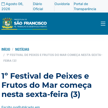
Agosto 06,
Diário
Ouvidoria
Portal de
2026
Oficial
Transparência
INÍCIO
NOTÍCIAS
1º FESTIVAL DE PEIXES E FRUTOS DO MAR COMEÇA NESTA SEXTA-
FEIRA (3)
1º Festival de Peixes e
Frutos do Mar começa
nesta sexta-feira (3)
Escrito por
Publicado em