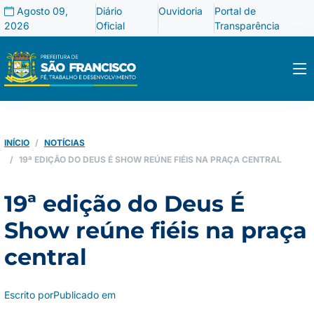
Agosto 09,
Diário
Ouvidoria
Portal de
2026
Oficial
Transparência
INÍCIO
NOTÍCIAS
19ª EDIÇÃO DO DEUS É SHOW REÚNE FIÉIS NA PRAÇA CENTRAL
19ª edição do Deus É
Show reúne fiéis na praça
central
Escrito por
Publicado em