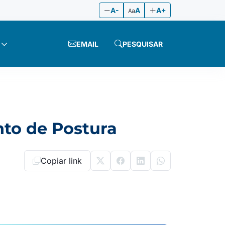
A-
A
A+
EMAIL
PESQUISAR
to de Postura
Copiar link