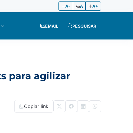
A-
A
A+
EMAIL
PESQUISAR
 para agilizar
Copiar link