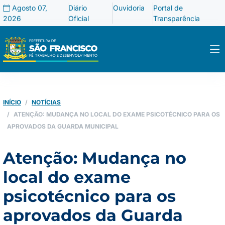
Agosto 07,
Diário
Ouvidoria
Portal de
2026
Oficial
Transparência
INÍCIO
NOTÍCIAS
ATENÇÃO: MUDANÇA NO LOCAL DO EXAME PSICOTÉCNICO PARA OS
APROVADOS DA GUARDA MUNICIPAL
Atenção: Mudança no
local do exame
psicotécnico para os
aprovados da Guarda