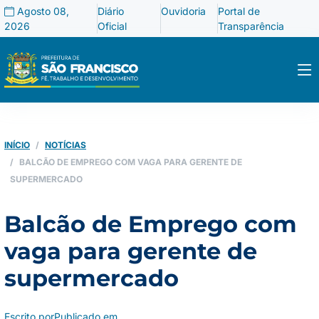
Agosto 08,
Diário
Ouvidoria
Portal de
2026
Oficial
Transparência
INÍCIO
NOTÍCIAS
BALCÃO DE EMPREGO COM VAGA PARA GERENTE DE
SUPERMERCADO
Balcão de Emprego com
vaga para gerente de
supermercado
Escrito por
Publicado em