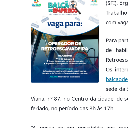
(SFI), ór
Trabalho
com vaga
Para part
de habi
Retroesc
Os inter
balcaode
sede da 
Viana, nº 87, no Centro da cidade, de s
feriado, no período das 8h às 17h.
“A nossa equipe possibilita aos m