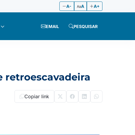
A-
A
A+
EMAIL
PESQUISAR
 retroescavadeira
Copiar link