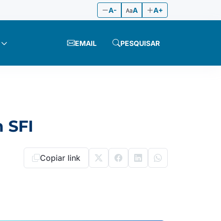
A-
A
A+
EMAIL
PESQUISAR
 SFI
Copiar link