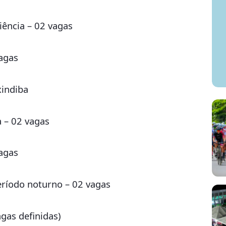
iência – 02 vagas
vagas
xindiba
 – 02 vagas
vagas
eríodo noturno – 02 vagas
gas definidas)