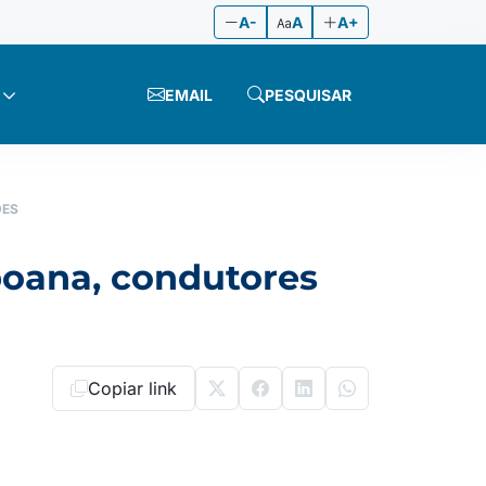
A-
A
A+
EMAIL
PESQUISAR
DES
apoana, condutores
Copiar link