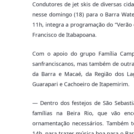
Condutores de jet skis de diversas ci
nesse domingo (18) para o Barra Water
11h, integra a programação do “Verão d
Francisco de Itabapoana.
Com o apoio do grupo Família Campos
sanfranciscanos, mas também de outra
da Barra e Macaé, da Região dos Lag
Guarapari e Cachoeiro de Itapemirim.
— Dentro dos festejos de São Sebasti
famílias na Beira Rio, que vão en
ornamentação necessários. Também te
14h, para trazer música boa para o Bar