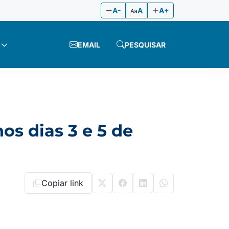
A-
A
A+
EMAIL
PESQUISAR
os dias 3 e 5 de
Copiar link