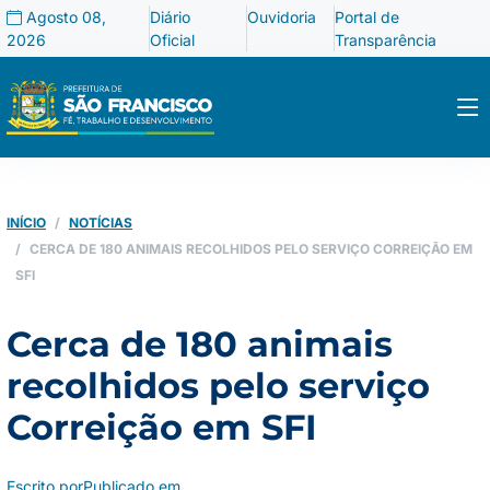
Agosto 08,
Diário
Ouvidoria
Portal de
2026
Oficial
Transparência
INÍCIO
NOTÍCIAS
CERCA DE 180 ANIMAIS RECOLHIDOS PELO SERVIÇO CORREIÇÃO EM
SFI
Cerca de 180 animais
recolhidos pelo serviço
Correição em SFI
Escrito por
Publicado em