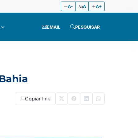
A-
A
A+
EMAIL
PESQUISAR
 Bahia
Copiar link