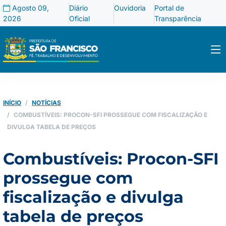
Agosto 09,
Diário
Ouvidoria
Portal de
2026
Oficial
Transparência
INÍCIO
NOTÍCIAS
COMBUSTÍVEIS: PROCON-SFI PROSSEGUE COM FISCALIZAÇÃO E
DIVULGA TABELA DE PREÇOS
Combustíveis: Procon-SFI
prossegue com
fiscalização e divulga
tabela de preços