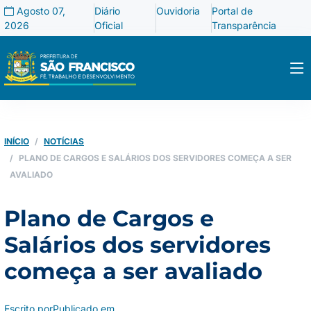
Agosto 07,
Diário
Ouvidoria
Portal de
2026
Oficial
Transparência
INÍCIO
NOTÍCIAS
PLANO DE CARGOS E SALÁRIOS DOS SERVIDORES COMEÇA A SER
AVALIADO
Plano de Cargos e
Salários dos servidores
começa a ser avaliado
Escrito por
Publicado em