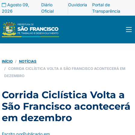
Agosto 09,
Diário
Ouvidoria
Portal de
2026
Oficial
Transparência
INÍCIO
NOTÍCIAS
CORRIDA CICLÍSTICA VOLTA A SÃO FRANCISCO ACONTECERÁ EM
DEZEMBRO
Corrida Ciclística Volta a
São Francisco acontecerá
em dezembro
Escrito por
Publicado em