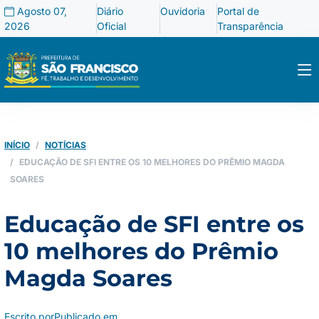
Agosto 07,
Diário
Ouvidoria
Portal de
2026
Oficial
Transparência
INÍCIO
NOTÍCIAS
EDUCAÇÃO DE SFI ENTRE OS 10 MELHORES DO PRÊMIO MAGDA
SOARES
Educação de SFI entre os
10 melhores do Prêmio
Magda Soares
Escrito por
Publicado em