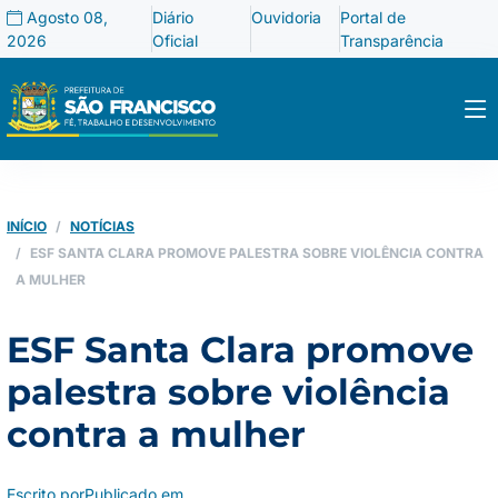
Agosto 08,
Diário
Ouvidoria
Portal de
2026
Oficial
Transparência
INÍCIO
NOTÍCIAS
ESF SANTA CLARA PROMOVE PALESTRA SOBRE VIOLÊNCIA CONTRA
A MULHER
ESF Santa Clara promove
palestra sobre violência
contra a mulher
Escrito por
Publicado em