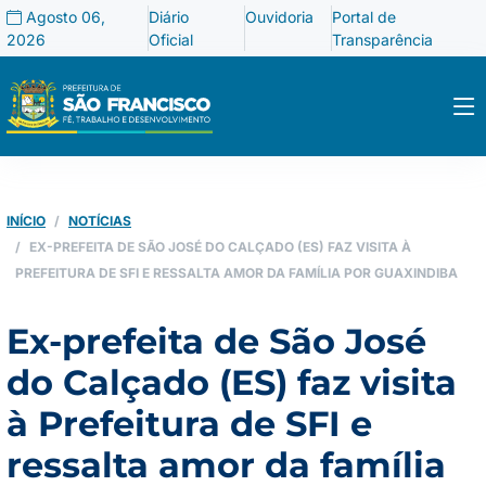
Agosto 06,
Diário
Ouvidoria
Portal de
2026
Oficial
Transparência
INÍCIO
NOTÍCIAS
EX-PREFEITA DE SÃO JOSÉ DO CALÇADO (ES) FAZ VISITA À
PREFEITURA DE SFI E RESSALTA AMOR DA FAMÍLIA POR GUAXINDIBA
Ex-prefeita de São José
do Calçado (ES) faz visita
à Prefeitura de SFI e
ressalta amor da família