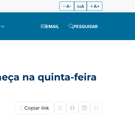
A-
A
A+
EMAIL
PESQUISAR
eça na quinta-feira
Copiar link