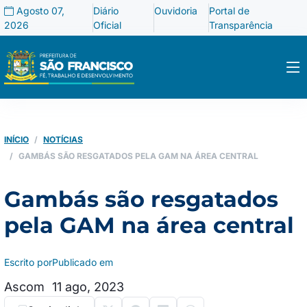
Agosto 07,
Diário
Ouvidoria
Portal de
2026
Oficial
Transparência
INÍCIO
NOTÍCIAS
GAMBÁS SÃO RESGATADOS PELA GAM NA ÁREA CENTRAL
Gambás são resgatados
pela GAM na área central
Escrito por
Publicado em
Ascom
11 ago, 2023