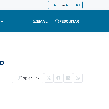
A-
A
A+
EMAIL
PESQUISAR
io
Copiar link