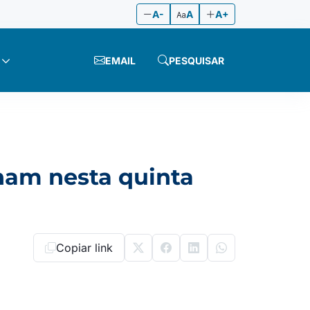
A-
A
A+
EMAIL
PESQUISAR
inam nesta quinta
Copiar link