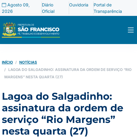
Agosto 09,
Diário
Ouvidoria
Portal de
2026
Oficial
Transparência
INÍCIO
NOTÍCIAS
LAGOA DO SALGADINHO: ASSINATURA DA ORDEM DE SERVIÇO “RIO
MARGENS” NESTA QUARTA (27)
Lagoa do Salgadinho:
assinatura da ordem de
serviço “Rio Margens”
nesta quarta (27)