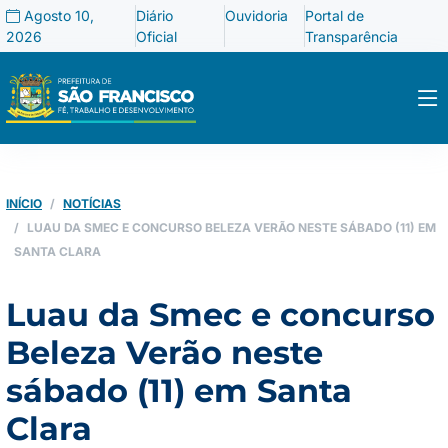
Agosto 10,
Diário
Ouvidoria
Portal de
2026
Oficial
Transparência
INÍCIO
NOTÍCIAS
LUAU DA SMEC E CONCURSO BELEZA VERÃO NESTE SÁBADO (11) EM
SANTA CLARA
Luau da Smec e concurso
Beleza Verão neste
sábado (11) em Santa
Clara