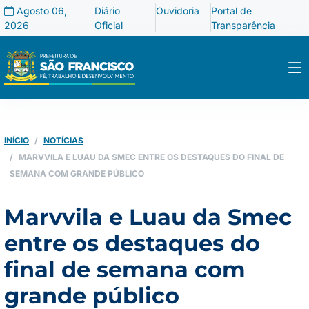
Agosto 06,
Diário
Ouvidoria
Portal de
2026
Oficial
Transparência
INÍCIO
NOTÍCIAS
MARVVILA E LUAU DA SMEC ENTRE OS DESTAQUES DO FINAL DE
SEMANA COM GRANDE PÚBLICO
Marvvila e Luau da Smec
entre os destaques do
final de semana com
grande público