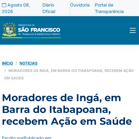
Agosto 08,
Diário
Ouvidoria
Portal de
2026
Oficial
Transparência
INÍCIO
NOTÍCIAS
MORADORES DE INGÁ, EM BARRA DO ITABAPOANA, RECEBEM AÇÃO
EM SAÚDE
Moradores de Ingá, em
Barra do Itabapoana,
recebem Ação em Saúde
Escrito por
Publicado em