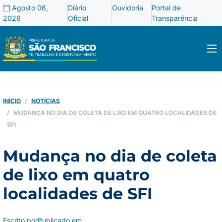
Agosto 06,
Diário
Ouvidoria
Portal de
2026
Oficial
Transparência
INÍCIO
NOTÍCIAS
MUDANÇA NO DIA DE COLETA DE LIXO EM QUATRO LOCALIDADES DE
SFI
Mudança no dia de coleta
de lixo em quatro
localidades de SFI
Escrito por
Publicado em