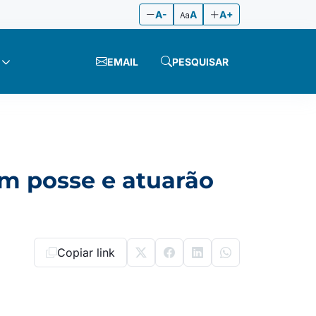
A-
A
A+
EMAIL
PESQUISAR
m posse e atuarão
Copiar link