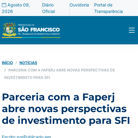
Agosto 09,
Diário
Ouvidoria
Portal de
2026
Oficial
Transparência
INÍCIO
NOTÍCIAS
PARCERIA COM A FAPERJ ABRE NOVAS PERSPECTIVAS DE
INVESTIMENTO PARA SFI
Parceria com a Faperj
abre novas perspectivas
de investimento para SFI
Escrito por
Publicado em