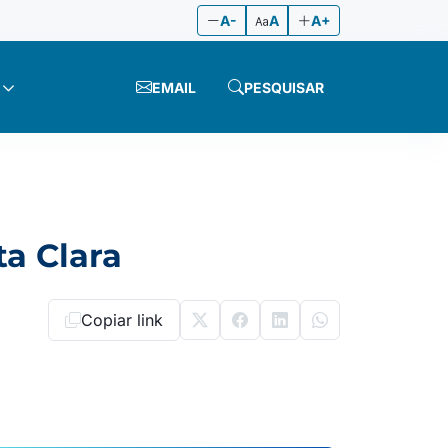
A-
A
A+
EMAIL
PESQUISAR
ta Clara
Copiar link