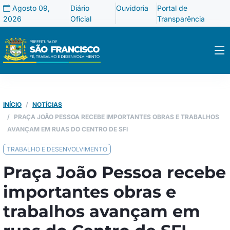
Agosto 09,
Diário
Ouvidoria
Portal de
2026
Oficial
Transparência
INÍCIO
NOTÍCIAS
PRAÇA JOÃO PESSOA RECEBE IMPORTANTES OBRAS E TRABALHOS
AVANÇAM EM RUAS DO CENTRO DE SFI
TRABALHO E DESENVOLVIMENTO
Praça João Pessoa recebe
importantes obras e
trabalhos avançam em