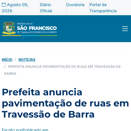
Agosto 09,
Diário
Ouvidoria
Portal de
2026
Oficial
Transparência
INÍCIO
NOTÍCIAS
PREFEITA ANUNCIA PAVIMENTAÇÃO DE RUAS EM TRAVESSÃO DE
BARRA
Prefeita anuncia
pavimentação de ruas em
Travessão de Barra
Escrito por
Publicado em