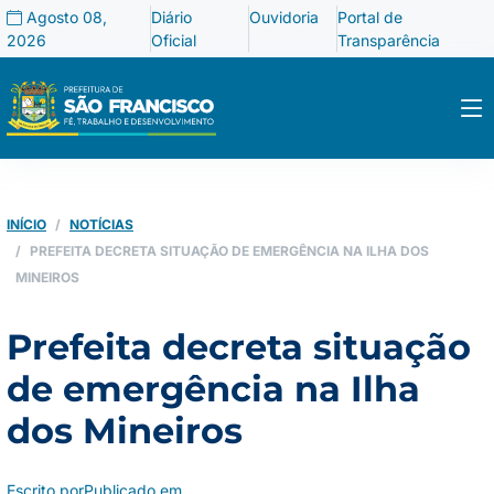
Agosto 08,
Diário
Ouvidoria
Portal de
2026
Oficial
Transparência
INÍCIO
NOTÍCIAS
PREFEITA DECRETA SITUAÇÃO DE EMERGÊNCIA NA ILHA DOS
MINEIROS
Prefeita decreta situação
de emergência na Ilha
dos Mineiros
Escrito por
Publicado em