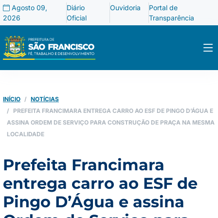
Agosto 09,
Diário
Ouvidoria
Portal de
2026
Oficial
Transparência
INÍCIO
NOTÍCIAS
PREFEITA FRANCIMARA ENTREGA CARRO AO ESF DE PINGO D’ÁGUA E
ASSINA ORDEM DE SERVIÇO PARA CONSTRUÇÃO DE PRAÇA NA MESMA
LOCALIDADE
Prefeita Francimara
entrega carro ao ESF de
Pingo D’Água e assina