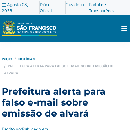
Agosto 08,
Diário
Ouvidoria
Portal de
2026
Oficial
Transparência
INÍCIO
NOTÍCIAS
PREFEITURA ALERTA PARA FALSO E-MAIL SOBRE EMISSÃO DE
ALVARÁ
Prefeitura alerta para
falso e-mail sobre
emissão de alvará
Escrito por
Publicado em