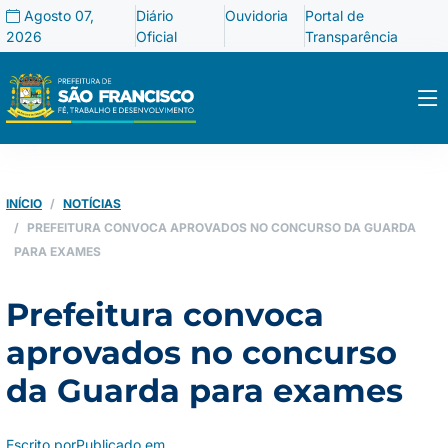
Agosto 07,
Diário
Ouvidoria
Portal de
2026
Oficial
Transparência
INÍCIO
NOTÍCIAS
PREFEITURA CONVOCA APROVADOS NO CONCURSO DA GUARDA
PARA EXAMES
Prefeitura convoca
aprovados no concurso
da Guarda para exames
Escrito por
Publicado em