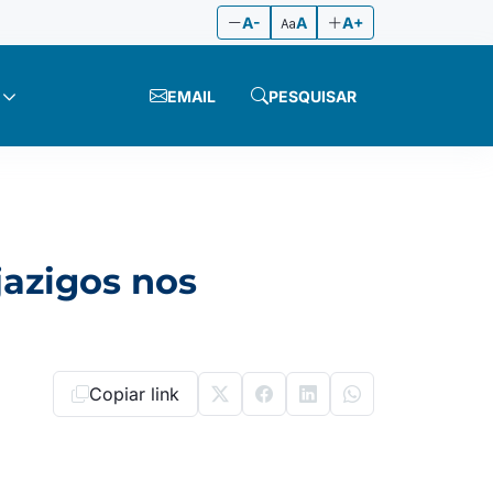
A-
A
A+
EMAIL
PESQUISAR
jazigos nos
Copiar link