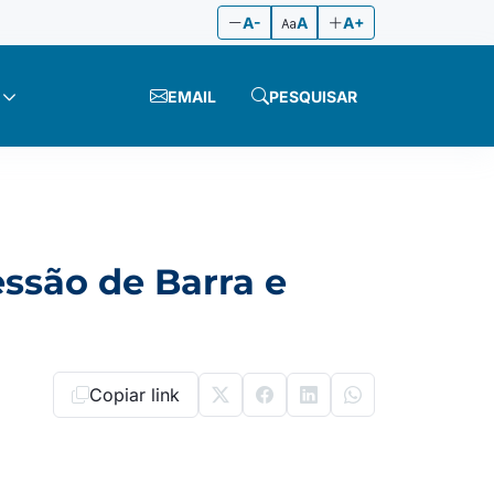
A-
A
A+
EMAIL
PESQUISAR
ssão de Barra e
Copiar link