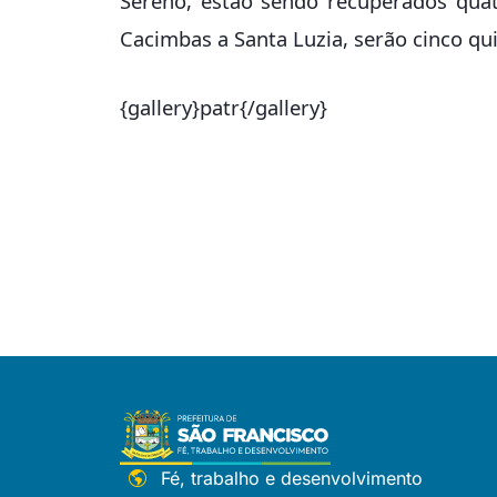
Sereno, estão sendo recuperados quat
Cacimbas a Santa Luzia, serão cinco qu
{gallery}patr{/gallery}
Fé, trabalho e desenvolvimento