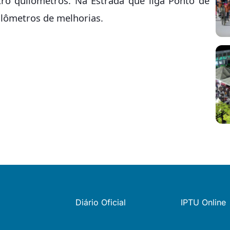
ro quilômetros. Na Estrada que liga Ponto de
ilômetros de melhorias.
Diário Oficial
IPTU Online