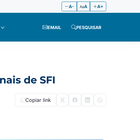
A-
A
A+
EMAIL
PESQUISAR
nais de SFI
Copiar link