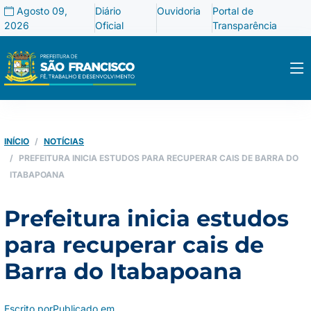
Agosto 09,
Diário
Ouvidoria
Portal de
2026
Oficial
Transparência
INÍCIO
NOTÍCIAS
PREFEITURA INICIA ESTUDOS PARA RECUPERAR CAIS DE BARRA DO
ITABAPOANA
Prefeitura inicia estudos
para recuperar cais de
Barra do Itabapoana
Escrito por
Publicado em