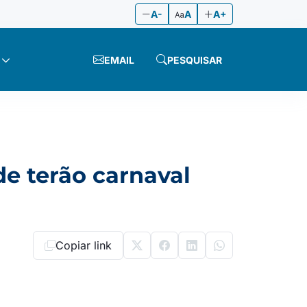
A-
A
A+
EMAIL
PESQUISAR
de terão carnaval
Copiar link