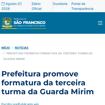
Agosto 07,
Diário
Ouvidoria
Portal de
2026
Oficial
Transparência
INÍCIO
NOTÍCIAS
PREFEITURA PROMOVE FORMATURA DA TERCEIRA TURMA DA
GUARDA MIRIM
Prefeitura promove
formatura da terceira
turma da Guarda Mirim
Escrito por
Publicado em