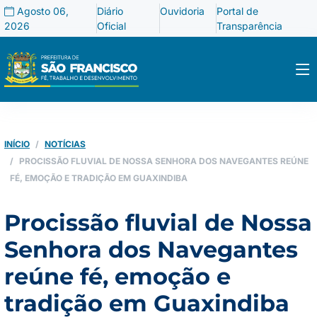
Agosto 06,
Diário
Ouvidoria
Portal de
2026
Oficial
Transparência
INÍCIO
NOTÍCIAS
PROCISSÃO FLUVIAL DE NOSSA SENHORA DOS NAVEGANTES REÚNE
FÉ, EMOÇÃO E TRADIÇÃO EM GUAXINDIBA
Procissão fluvial de Nossa
Senhora dos Navegantes
reúne fé, emoção e
tradição em Guaxindiba